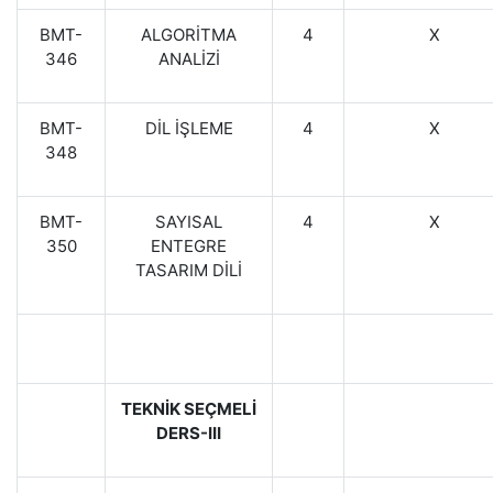
BMT-
ALGORİTMA
4
X
346
ANALİZİ
BMT-
DİL İŞLEME
4
X
348
BMT-
SAYISAL
4
X
350
ENTEGRE
TASARIM DİLİ
TEKNİK SEÇMELİ
DERS-III