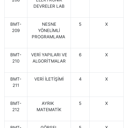
DEVRELER LAB
BMT-
NESNE
5
X
209
YÖNELİMLİ
PROGRAMLAMA
BMT-
VERİ YAPILARI VE
6
X
210
ALGORİTMALAR
BMT-
VERİ İLETİŞİMİ
4
X
211
BMT-
AYRIK
5
X
212
MATEMATİK
BMT-
GÖRSEL
5
X