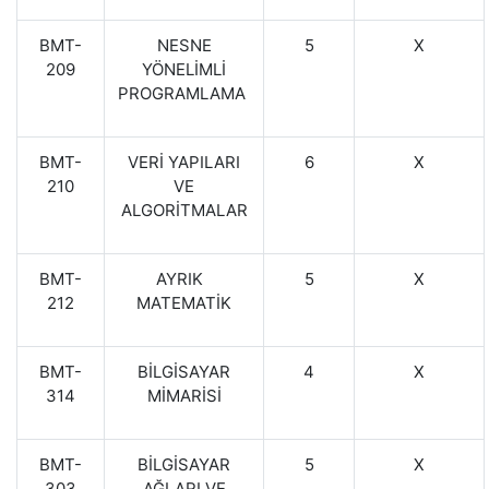
BMT-
NESNE
5
X
209
YÖNELİMLİ
PROGRAMLAMA
BMT-
VERİ YAPILARI
6
X
210
VE
ALGORİTMALAR
BMT-
AYRIK
5
X
212
MATEMATİK
BMT-
BİLGİSAYAR
4
X
314
MİMARİSİ
BMT-
BİLGİSAYAR
5
X
303
AĞLARI VE