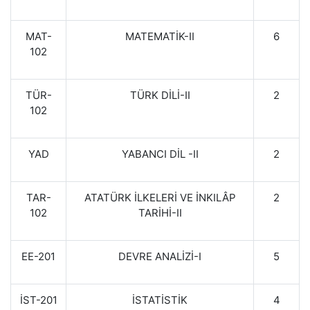
MAT-
MATEMATİK-II
6
102
TÜR-
TÜRK DİLİ-II
2
102
YAD
YABANCI DİL -II
2
TAR-
ATATÜRK İLKELERİ VE İNKILÂP
2
102
TARİHİ-II
EE-201
DEVRE ANALİZİ-I
5
İST-201
İSTATİSTİK
4