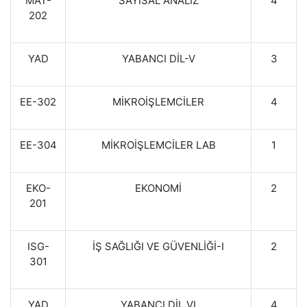
MAT-
SAYISAL ANALİZ
4
202
YAD
YABANCI DİL-V
3
EE-302
MİKROİŞLEMCİLER
4
EE-304
MİKROİŞLEMCİLER LAB
1
EKO-
EKONOMİ
2
201
ISG-
İŞ SAĞLIĞI VE GÜVENLİĞİ-I
2
301
YAD
YABANCI DİL VI
4