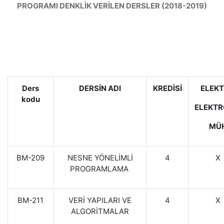
PROGRAMI DENKLİK VERİLEN DERSLER (2018-2019)
Ders
DERSİN ADI
KREDİSİ
ELEKT
kodu
ELEKTR
MÜH
BM-209
NESNE YÖNELİMLİ
4
X
PROGRAMLAMA
BM-211
VERİ YAPILARI VE
4
X
ALGORİTMALAR