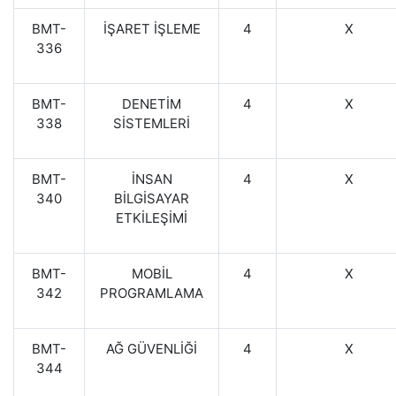
BMT-
İŞARET İŞLEME
4
X
336
BMT-
DENETİM
4
X
338
SİSTEMLERİ
BMT-
İNSAN
4
X
340
BİLGİSAYAR
ETKİLEŞİMİ
BMT-
MOBİL
4
X
342
PROGRAMLAMA
BMT-
AĞ GÜVENLİĞİ
4
X
344