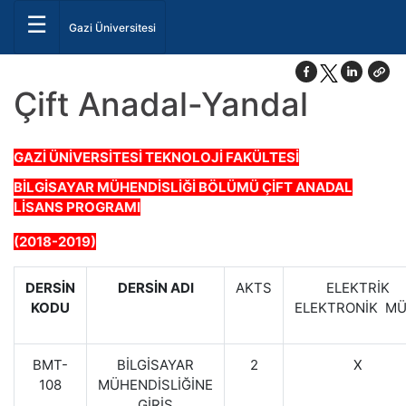
☰
Gazi Üniversitesi
Çift Anadal-Yandal
GAZİ ÜNİVERSİTESİ TEKNOLOJİ FAKÜLTESİ
BİLGİSAYAR MÜHENDİSLİĞİ BÖLÜMÜ ÇİFT ANADAL
LİSANS PROGRAMI
(2018-2019)
DERSİN
DERSİN ADI
AKTS
ELEKTRİK
KODU
ELEKTRONİK MÜ
BMT-
BİLGİSAYAR
2
X
108
MÜHENDİSLİĞİNE
GİRİŞ