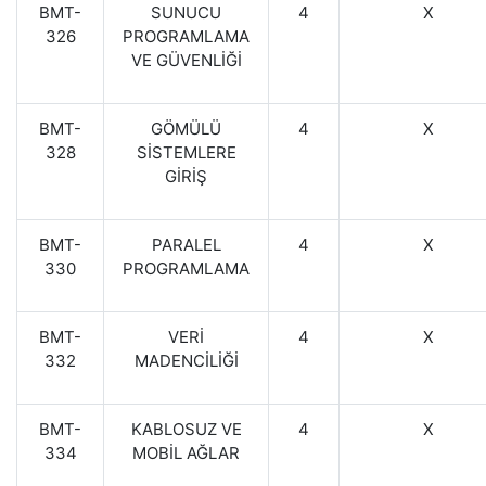
BMT-
SUNUCU
4
X
326
PROGRAMLAMA
VE GÜVENLİĞİ
BMT-
GÖMÜLÜ
4
X
328
SİSTEMLERE
GİRİŞ
BMT-
PARALEL
4
X
330
PROGRAMLAMA
BMT-
VERİ
4
X
332
MADENCİLİĞİ
BMT-
KABLOSUZ VE
4
X
334
MOBİL AĞLAR