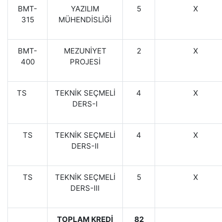
BMT-
YAZILIM
5
X
315
MÜHENDİSLİĞİ
BMT-
MEZUNİYET
2
X
400
PROJESİ
TS
TEKNİK SEÇMELİ
4
X
DERS-I
TS
TEKNİK SEÇMELİ
4
X
DERS-II
TS
TEKNİK SEÇMELİ
5
X
DERS-III
TOPLAM KREDİ
82