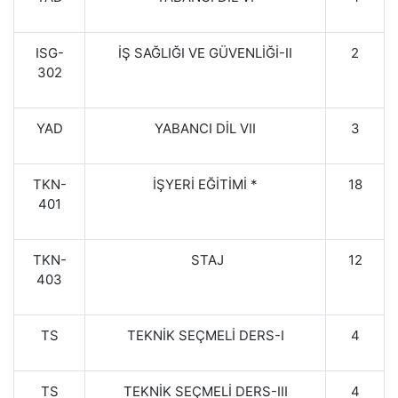
ISG-
İŞ SAĞLIĞI VE GÜVENLİĞİ-II
2
302
YAD
YABANCI DİL VII
3
TKN-
İŞYERİ EĞİTİMİ *
18
401
TKN-
STAJ
12
403
TS
TEKNİK SEÇMELİ DERS-I
4
TS
TEKNİK SEÇMELİ DERS-III
4