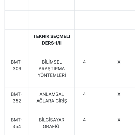
TEKNİK SEÇMELİ
DERS-I/II
BMT-
BİLİMSEL
4
X
306
ARAŞTIRMA
YÖNTEMLERİ
BMT-
ANLAMSAL
4
X
352
AĞLARA GİRİŞ
BMT-
BİLGİSAYAR
4
X
354
GRAFİĞİ