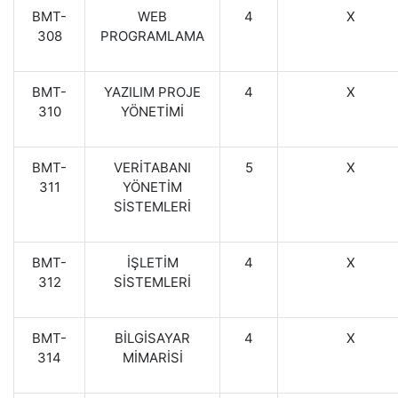
BMT-
WEB
4
X
308
PROGRAMLAMA
BMT-
YAZILIM PROJE
4
X
310
YÖNETİMİ
BMT-
VERİTABANI
5
X
311
YÖNETİM
SİSTEMLERİ
BMT-
İŞLETİM
4
X
312
SİSTEMLERİ
BMT-
BİLGİSAYAR
4
X
314
MİMARİSİ