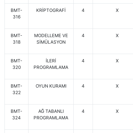
BMT-
KRİPTOGRAFİ
4
X
316
BMT-
MODELLEME VE
4
X
318
SİMÜLASYON
BMT-
İLERİ
4
X
320
PROGRAMLAMA
BMT-
OYUN KURAMI
4
X
322
BMT-
AĞ TABANLI
4
X
324
PROGRAMLAMA