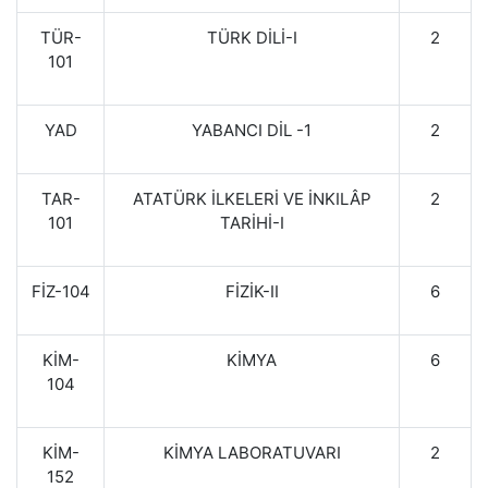
TÜR-
TÜRK DİLİ-I
2
101
YAD
YABANCI DİL -1
2
TAR-
ATATÜRK İLKELERİ VE İNKILÂP
2
101
TARİHİ-I
FİZ-104
FİZİK-II
6
KİM-
KİMYA
6
104
KİM-
KİMYA LABORATUVARI
2
152