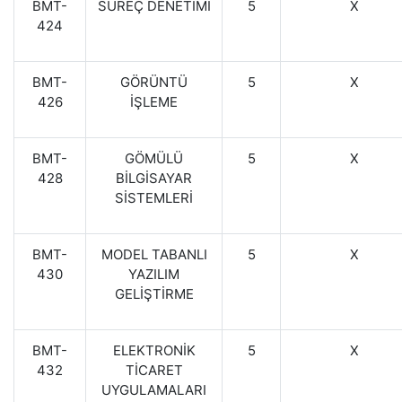
BMT-
SÜREÇ DENETİMİ
5
X
424
BMT-
GÖRÜNTÜ
5
X
426
İŞLEME
BMT-
GÖMÜLÜ
5
X
428
BİLGİSAYAR
SİSTEMLERİ
BMT-
MODEL TABANLI
5
X
430
YAZILIM
GELİŞTİRME
BMT-
ELEKTRONİK
5
X
432
TİCARET
UYGULAMALARI