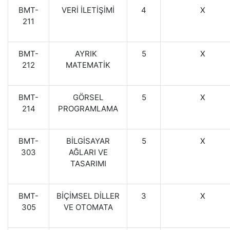
BMT-
VERİ İLETİŞİMİ
4
X
211
BMT-
AYRIK
5
X
212
MATEMATİK
BMT-
GÖRSEL
5
X
214
PROGRAMLAMA
BMT-
BİLGİSAYAR
5
X
303
AĞLARI VE
TASARIMI
BMT-
BİÇİMSEL DİLLER
3
X
305
VE OTOMATA