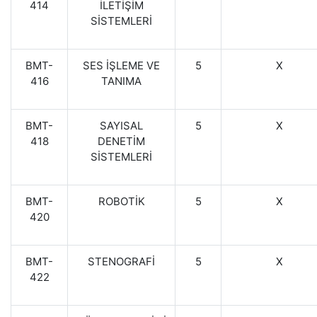
414
İLETİŞİM
SİSTEMLERİ
BMT-
SES İŞLEME VE
5
X
416
TANIMA
BMT-
SAYISAL
5
X
418
DENETİM
SİSTEMLERİ
BMT-
ROBOTİK
5
X
420
BMT-
STENOGRAFİ
5
X
422