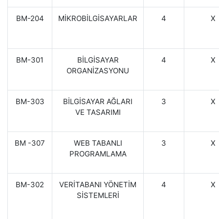
BM-204
MİKROBİLGİSAYARLAR
4
X
BM-301
BİLGİSAYAR
4
X
ORGANİZASYONU
BM-303
BİLGİSAYAR AĞLARI
3
X
VE TASARIMI
BM -307
WEB TABANLI
3
X
PROGRAMLAMA
BM-302
VERİTABANI YÖNETİM
4
X
SİSTEMLERİ