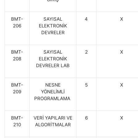
BMT-
SAYISAL
4
X
206
ELEKTRONİK
DEVRELER
BMT-
SAYISAL
2
X
208
ELEKTRONİK
DEVRELER LAB
BMT-
NESNE
5
X
209
YÖNELİMLİ
PROGRAMLAMA
BMT-
VERİ YAPILARI VE
6
X
210
ALGORİTMALAR