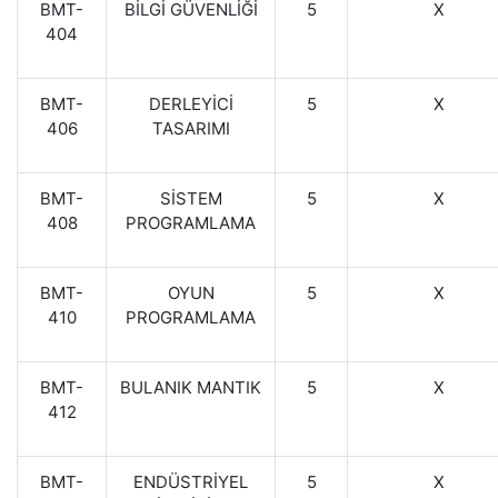
BMT-
BİLGİ GÜVENLİĞİ
5
X
404
BMT-
DERLEYİCİ
5
X
406
TASARIMI
BMT-
SİSTEM
5
X
408
PROGRAMLAMA
BMT-
OYUN
5
X
410
PROGRAMLAMA
BMT-
BULANIK MANTIK
5
X
412
BMT-
ENDÜSTRİYEL
5
X