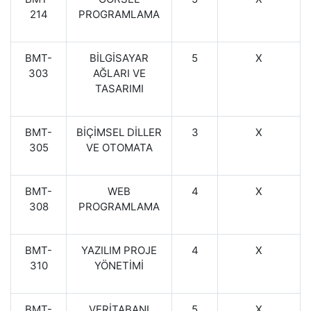
214
PROGRAMLAMA
BMT-
BİLGİSAYAR
5
X
303
AĞLARI VE
TASARIMI
BMT-
BİÇİMSEL DİLLER
3
X
305
VE OTOMATA
BMT-
WEB
4
X
308
PROGRAMLAMA
BMT-
YAZILIM PROJE
4
X
310
YÖNETİMİ
BMT-
VERİTABANI
5
X