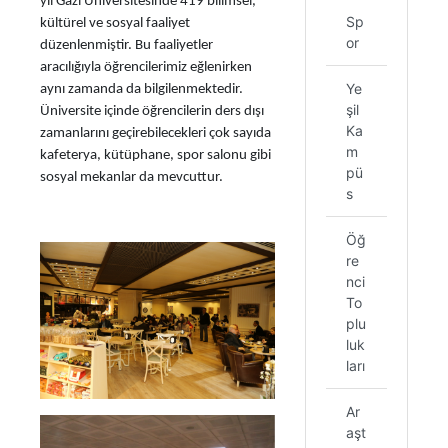
yıl Gazi Üniversitesinde 419 bilimsel,
Sp
kültürel ve sosyal faaliyet
or
düzenlenmiştir. Bu faaliyetler
aracılığıyla öğrencilerimiz eğlenirken
Ye
aynı zamanda da bilgilenmektedir.
şil
Üniversite içinde öğrencilerin ders dışı
Ka
zamanlarını geçirebilecekleri çok sayıda
m
kafeterya, kütüphane, spor salonu gibi
pü
sosyal mekanlar da mevcuttur.
s
Öğ
re
nci
To
plu
luk
ları
Ar
aşt