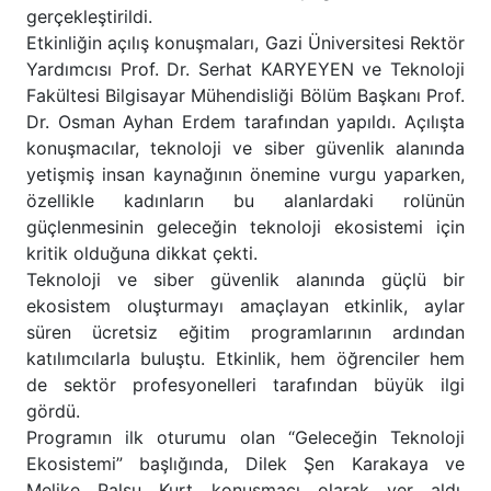
gerçekleştirildi.
Etkinliğin açılış konuşmaları, Gazi Üniversitesi Rektör
Yardımcısı Prof. Dr. Serhat KARYEYEN ve Teknoloji
Fakültesi Bilgisayar Mühendisliği Bölüm Başkanı Prof.
Dr. Osman Ayhan Erdem tarafından yapıldı. Açılışta
konuşmacılar, teknoloji ve siber güvenlik alanında
yetişmiş insan kaynağının önemine vurgu yaparken,
özellikle kadınların bu alanlardaki rolünün
güçlenmesinin geleceğin teknoloji ekosistemi için
kritik olduğuna dikkat çekti.
Teknoloji ve siber güvenlik alanında güçlü bir
ekosistem oluşturmayı amaçlayan etkinlik, aylar
süren ücretsiz eğitim programlarının ardından
katılımcılarla buluştu. Etkinlik, hem öğrenciler hem
de sektör profesyonelleri tarafından büyük ilgi
gördü.
Programın ilk oturumu olan “Geleceğin Teknoloji
Ekosistemi” başlığında, Dilek Şen Karakaya ve
Melike Palsu Kurt konuşmacı olarak yer aldı.