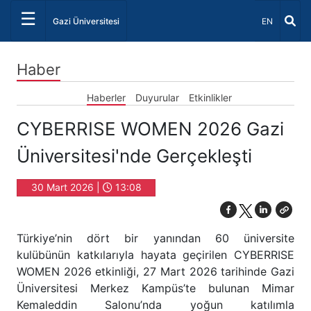
☰
Dil Seçiniz 
Gazi Üniversitesi
EN
Haber
Haberler
Duyurular
Etkinlikler
CYBERRISE WOMEN 2026 Gazi
Üniversitesi'nde Gerçekleşti
30 Mart 2026 |
13:08
Türkiye’nin dört bir yanından 60 üniversite
kulübünün katkılarıyla hayata geçirilen CYBERRISE
WOMEN 2026 etkinliği, 27 Mart 2026 tarihinde Gazi
Üniversitesi Merkez Kampüs’te bulunan Mimar
Kemaleddin Salonu’nda yoğun katılımla